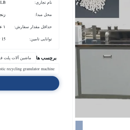
نام تجاری:
LB
محل مبدا:
زنج
حداقل مقدار سفارش:
۱ عدد
توانایی تامین:
15 تنظیم در هر ماه
برچسب ها
ماشین آلات پلت فر
astic recycling granulator machine