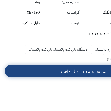
شماره مدل:
پوند
انگنگ
گواهینامه:
CE / ISO
قیمت:
قابل مذاکره
م پلاستیک
دستگاه بازیافت پلاستیک بازیافت پلاستیک
pl
پ
ر
س
و
ج
و
د
ر
ح
ا
ل
ح
ا
ض
ر