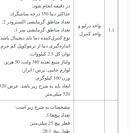
در دقیقه انجام شود;
حداکثر دما 350 درجه سانتیگراد;
تعداد مناطق گرمایشی اکسترودر 2;
واحد درایو و
1.1
تعداد مناطق گرمایشی سر 1;
واحد کنترل
نوع کنترل‌کننده دما باید دیجیتال باشد;
اندازه‌گیری دما از ترموکوپل کم جرم نوع K ساخته شد
توان کل 2.5 کیلووات;
ولتاژ منبع تغذیه 380 ولت، 50 هرتز;
لوازم جانبی: برس / ابزار;
وزن 100 کیلوگرم;
520 میلی‌متر.
مشخصات به شرح زیر است:
تعداد پیچ‌ها 1;
قطر پیچ 25 میلی‌متر;
طول پیچ: 28:1;