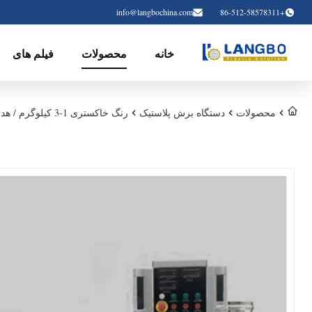
info@langbochina.com
+86-512-58578311
خانه
محصولات
فیلم های
محصولات
دستگاه برش پلاستیک
رنگ خاکستری 1-3 کیلوگرم / هدر خروجی Pelletizer پلاستیکی برای ساخت آزمایشگاه Masterbatch